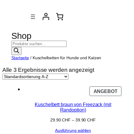
Zum
Inhalt
springen
Shop
P
r
o
Startseite
/ Kuschelbetten für Hunde und Katzen
d
u
Alle 3 Ergebnisse werden angezeigt
k
t
s
u
P
ANGEBOT
c
R
h
O
Kuschelbett braun von Freezack (mit
e
Randoption)
D
U
29.90
CHF
–
39.90
CHF
C
T
Ausführung wählen