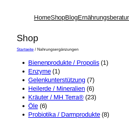
Zum
Inhalt
Home
Shop
Blog
Ernährungsberatu
springen
Shop
Startseite
/ Nahrungsergänzungen
1
Bienenprodukte / Propolis
1
1
P
Enzyme
1
P
7
r
Gelenkunterstützung
7
r
6
P
o
Heilerde / Mineralien
6
o
P
r
2
d
Kräuter / MH Terra®
23
6
d
r
o
3
u
Öle
6
P
u
o
d
P
k
8
Probiotika / Darmprodukte
8
r
k
d
u
r
t
P