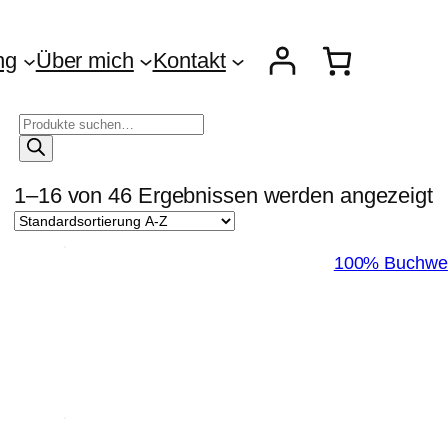
ng
Über mich
Kontakt
P
r
o
d
1–16 von 46 Ergebnissen werden angezeigt
u
k
t
s
100% Buchweiz
u
c
h
e