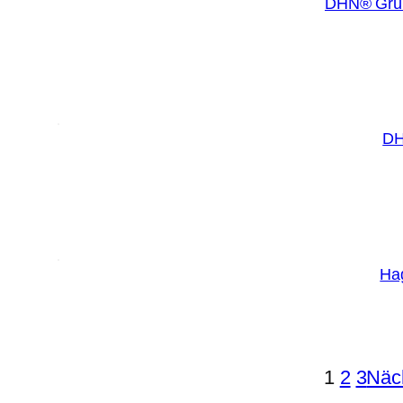
DHN® Grünl
DH
Hag
1
2
3
Näc