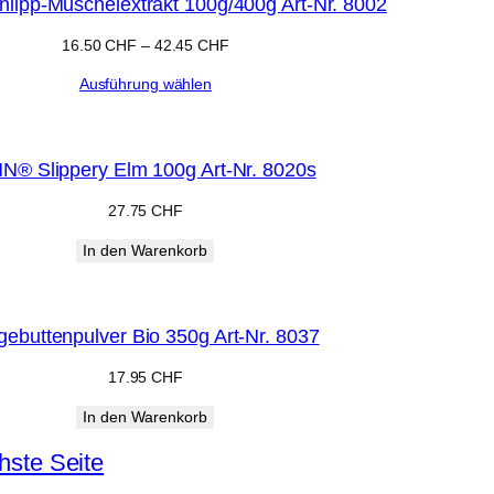
ipp-Muschelextrakt 100g/400g Art-Nr. 8002
16.50
CHF
–
42.45
CHF
Ausführung wählen
N® Slippery Elm 100g Art-Nr. 8020s
27.75
CHF
In den Warenkorb
ebuttenpulver Bio 350g Art-Nr. 8037
17.95
CHF
In den Warenkorb
hste Seite