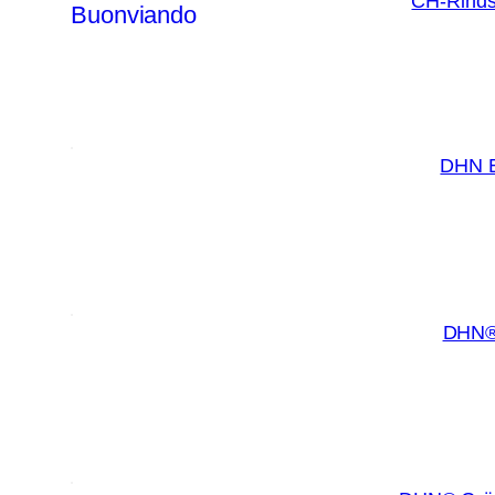
CH-Rindss
DHN B
DHN® 