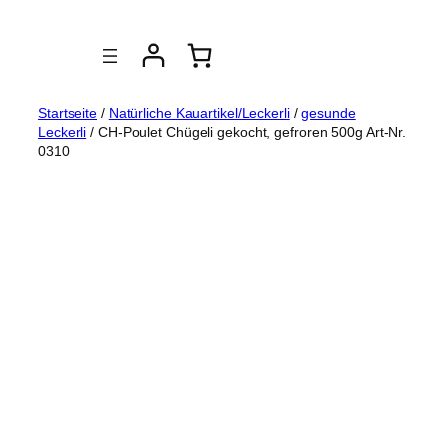
Zum
Inhalt
springen
Startseite
/
Natürliche Kauartikel/Leckerli
/
gesunde
Leckerli
/ CH-Poulet Chügeli gekocht, gefroren 500g Art-Nr.
0310