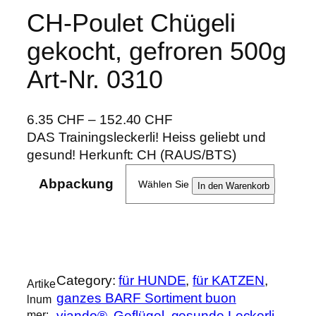
CH-Poulet Chügeli
gekocht, gefroren 500g
Art-Nr. 0310
6.35
CHF
–
152.40
CHF
DAS Trainingsleckerli! Heiss geliebt und
gesund! Herkunft: CH (RAUS/BTS)
Abpackung
C
In den Warenkorb
H
-
P
o
u
Category:
für HUNDE
, 
für KATZEN
, 
Artike
l
ganzes BARF Sortiment buon
lnum
e
mer:
viando®
, 
Geflügel
, 
gesunde Leckerli
, 