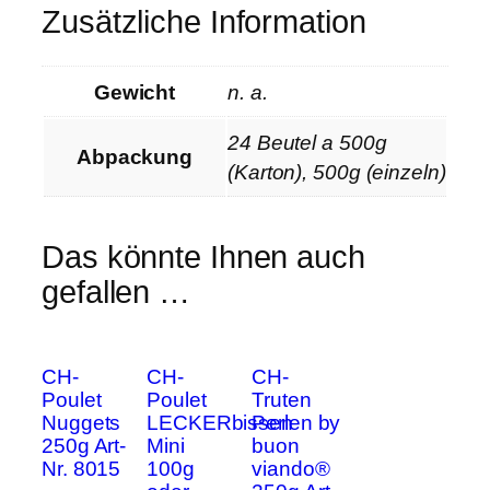
Zusätzliche Information
3
1
0
Gewicht
n. a.
M
e
24 Beutel a 500g
Abpackung
n
(Karton), 500g (einzeln)
g
e
Das könnte Ihnen auch
gefallen …
CH-
CH-
CH-
Poulet
Poulet
Truten
Nuggets
LECKERbissen
Perlen by
250g Art-
Mini
buon
Nr. 8015
100g
viando®