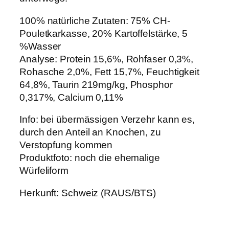
f
100% natürliche Zutaten: 75% CH-
r
Pouletkarkasse, 20% Kartoffelstärke, 5
o
%Wasser
r
Analyse: Protein 15,6%, Rohfaser 0,3%,
e
Rohasche 2,0%, Fett 15,7%, Feuchtigkeit
n
64,8%, Taurin 219mg/kg, Phosphor
5
0,317%, Calcium 0,11%
0
0
Info: bei übermässigen Verzehr kann es,
g
durch den Anteil an Knochen, zu
A
Verstopfung kommen
r
Produktfoto: noch die ehemalige
t
Würfeliform
-
N
Herkunft: Schweiz (RAUS/BTS)
r
.
0