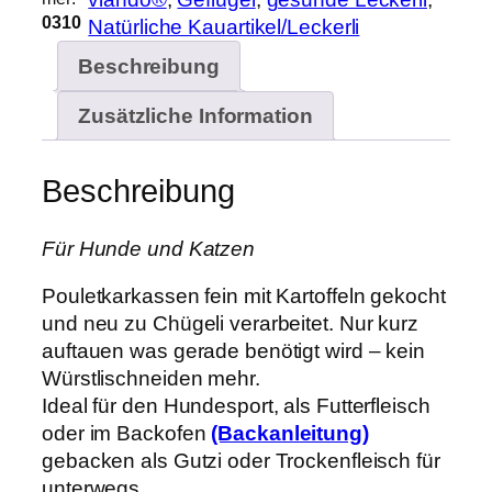
t
0310
Natürliche Kauartikel/Leckerli
C
Beschreibung
h
ü
Zusätzliche Information
g
e
l
Beschreibung
i
g
Für Hunde und Katzen
e
k
Pouletkarkassen fein mit Kartoffeln gekocht
o
und neu zu Chügeli verarbeitet. Nur kurz
c
auftauen was gerade benötigt wird – kein
h
Würstlischneiden mehr.
t
Ideal für den Hundesport, als Futterfleisch
,
oder im Backofen
(Backanleitung)
g
gebacken als Gutzi oder Trockenfleisch für
e
unterwegs.