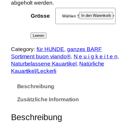
abgeholt werden.
K
Grösse
In den Warenkorb
a
u
Leeren
h
o
Category:
für HUNDE
, 
ganzes BARF
l
Sortiment buon viando®
, 
N e u i g k e i t e n
, 
z
Naturbelassene Kauartikel
, 
Natürliche
a
Kauartikel/Leckerli
u
s
Beschreibung
P
r
Zusätzliche Information
e
m
Beschreibung
i
u