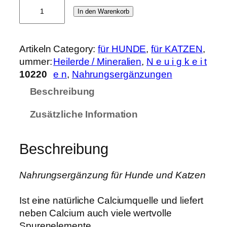
A
In den Warenkorb
l
g
e
Artikeln
Category:
für HUNDE
, 
für KATZEN
, 
n
ummer:
Heilerde / Mineralien
, 
N e u i g k e i t
k
10220
e n
, 
Nahrungsergänzungen
a
Beschreibung
l
k
Zusätzliche Information
3
5
0
Beschreibung
g
A
Nahrungsergänzung für Hunde und Katzen
r
t
Ist eine natürliche Calciumquelle und liefert
-
neben Calcium auch viele wertvolle
N
Spurenelemente.