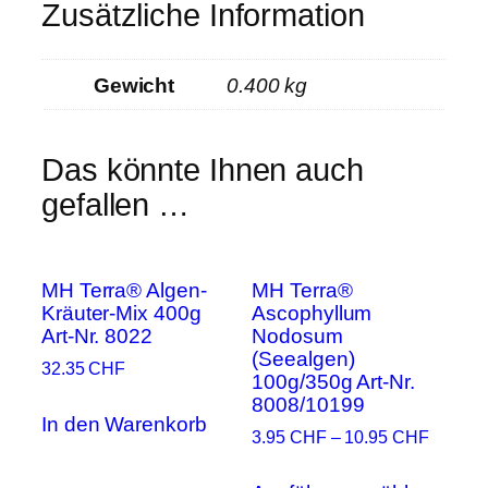
Zusätzliche Information
Gewicht
0.400 kg
Das könnte Ihnen auch
gefallen …
MH Terra® Algen-
MH Terra®
Kräuter-Mix 400g
Ascophyllum
Art-Nr. 8022
Nodosum
(Seealgen)
32.35
CHF
100g/350g Art-Nr.
8008/10199
In den Warenkorb
3.95
CHF
–
10.95
CHF
Diese