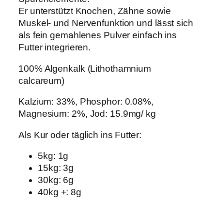
r
Er unterstützt Knochen, Zähne sowie
.
Muskel- und Nervenfunktion und lässt sich
1
als fein gemahlenes Pulver einfach ins
0
Futter integrieren.
2
2
100% Algenkalk (Lithothamnium
0
calcareum)
M
Kalzium: 33%, Phosphor: 0.08%,
e
Magnesium: 2%, Jod: 15.9mg/ kg
n
g
Als Kur oder täglich ins Futter:
e
5kg: 1g
15kg: 3g
30kg: 6g
40kg +: 8g