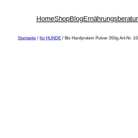
Zum
Inhalt
Home
Shop
Blog
Ernährungsberatu
springen
Startseite
/
für HUNDE
/ Bio Hanfprotein Pulver 350g Art-Nr. 1