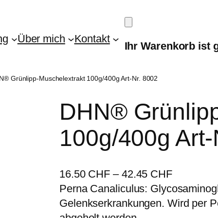
ng
Über mich
Kontakt
Ihr Warenkorb ist 
N® Grünlipp-Muschelextrakt 100g/400g Art-Nr. 8002
DHN® Grünlipp
100g/400g Art-
16.50
CHF
–
42.45
CHF
Perna Canaliculus: Glycosaminogl
Gelenkserkrankungen. Wird per Po
abgeholt werden.