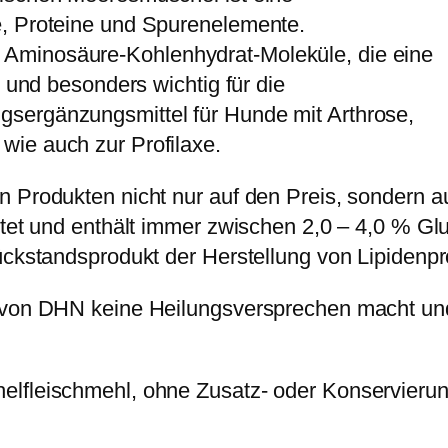
-
e, Proteine und Spurenelemente.
M
Aminosäure-Kohlenhydrat-Moleküle, die eine
u
n und besonders wichtig für die
s
sergänzungsmittel für Hunde mit Arthrose,
c
wie auch zur Profilaxe.
h
e
 Produkten nicht nur auf den Preis, sondern au
l
ettet und enthält immer zwischen 2,0 – 4,0 % G
e
Rückstandsprodukt der Herstellung von Lipidenp
x
von DHN keine Heilungsversprechen macht und ni
t
r
a
elfleischmehl, ohne Zusatz- oder Konservierun
k
t