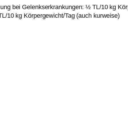
1
zung bei Gelenkserkrankungen: ½ TL/10 kg Kör
0
TL/10 kg Körpergewicht/Tag (auch kurweise)
0
g
/
4
0
0
g
A
r
t
-
N
r