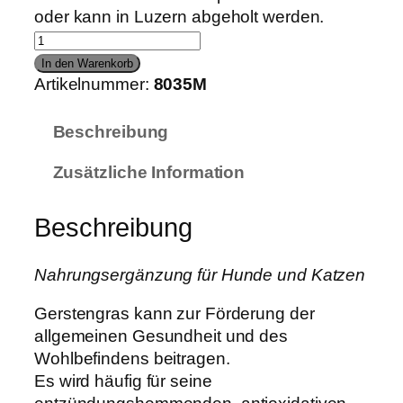
oder kann in Luzern abgeholt werden.
M
H
In den Warenkorb
T
Artikelnummer:
8035M
e
r
Beschreibung
r
Zusätzliche Information
a
®
G
Beschreibung
e
r
Nahrungsergänzung für Hunde und Katzen
s
t
Gerstengras kann zur Förderung der
e
allgemeinen Gesundheit und des
n
Wohlbefindens beitragen.
g
Es wird häufig für seine
r