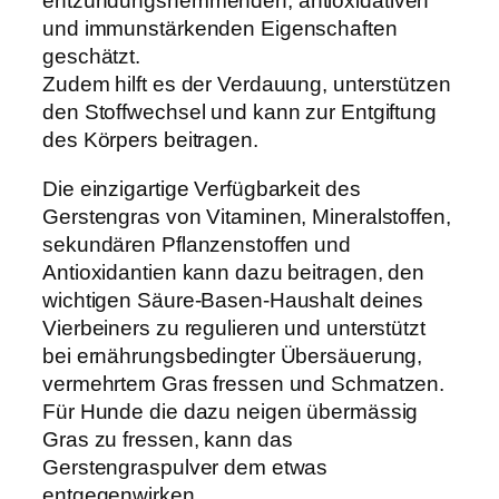
entzündungshemmenden, antioxidativen
a
und immunstärkenden Eigenschaften
s
geschätzt.
p
Zudem hilft es der Verdauung, unterstützen
u
den Stoffwechsel und kann zur Entgiftung
l
des Körpers beitragen.
v
Die einzigartige Verfügbarkeit des
e
Gerstengras von Vitaminen, Mineralstoffen,
r
sekundären Pflanzenstoffen und
B
Antioxidantien kann dazu beitragen, den
i
wichtigen Säure-Basen-Haushalt deines
o
Vierbeiners zu regulieren und unterstützt
2
bei ernährungsbedingter Übersäuerung,
5
vermehrtem Gras fressen und Schmatzen.
0
Für Hunde die dazu neigen übermässig
g
Gras zu fressen, kann das
A
Gerstengraspulver dem etwas
r
entgegenwirken.
t