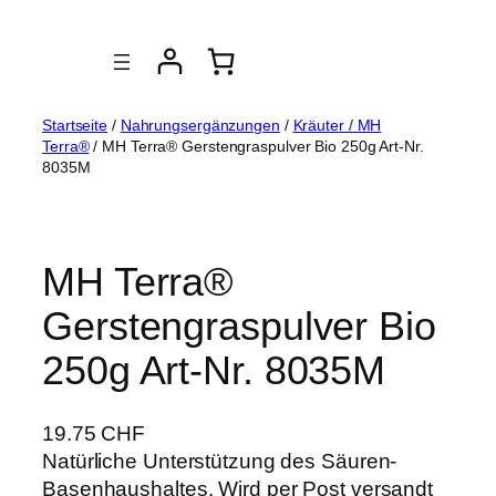
Zum
Inhalt
springen
Startseite
/
Nahrungsergänzungen
/
Kräuter / MH
Terra®
/ MH Terra® Gerstengraspulver Bio 250g Art-Nr.
8035M
MH Terra®
Gerstengraspulver Bio
250g Art-Nr. 8035M
19.75
CHF
Natürliche Unterstützung des Säuren-
Basenhaushaltes. Wird per Post versandt