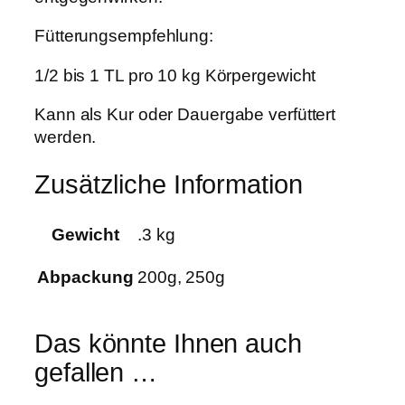
-
Fütterungsempfehlung:
N
r
1/2 bis 1 TL pro 10 kg Körpergewicht
.
8
Kann als Kur oder Dauergabe verfüttert
0
werden.
3
5
Zusätzliche Information
M
M
Gewicht
.3 kg
e
n
Abpackung
200g, 250g
g
e
Das könnte Ihnen auch
gefallen …