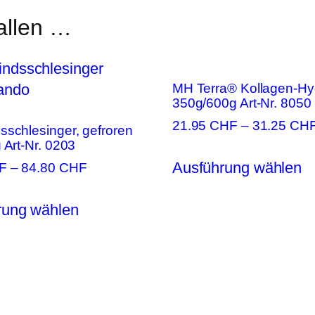
allen …
MH Terra® Kollagen-Hy
350g/600g Art-Nr. 8050
21.95
CHF
–
31.25
CH
schlesinger, gefroren
 Art-Nr. 0203
D
Ausführung wählen
F
–
84.80
CHF
P
Dieses
we
rung wählen
Produkt
m
weist
V
mehrere
au
Varianten
D
auf.
O