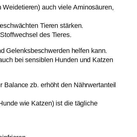
p
n Weidetieren) auch viele Aminosäuren,
p
e
eschwächten Tieren stärken.
B
 Stoffwechsel des Tieres.
i
o
und Gelenksbeschwerden helfen kann.
6
uch bei sensiblen Hunden und Katzen
0
0
m
ur Balance zb. erhöht den Nährwertanteil
l
A
Hunde wie Katzen) ist die tägliche
r
t
-