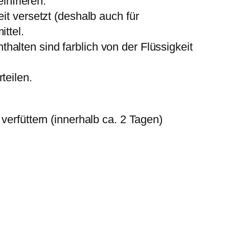
infrieren.
N
it versetzt (deshalb auch für
r
ttel.
.
alten sind farblich von der Flüssigkeit
0
2
teilen.
K
S
M
verfüttern (innerhalb ca. 2 Tagen)
e
n
g
e