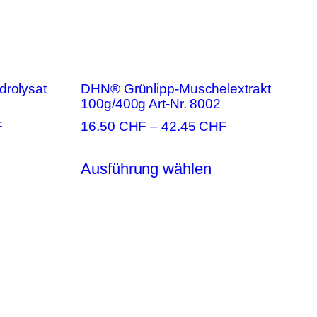
drolysat
DHN® Grünlipp-Muschelextrakt
100g/400g Art-Nr. 8002
F
16.50
CHF
–
42.45
CHF
ieses
Dieses
Ausführung wählen
rodukt
Produkt
ist
weist
ehrere
mehrere
arianten
Varianten
f.
auf.
ie
Die
ptionen
Optionen