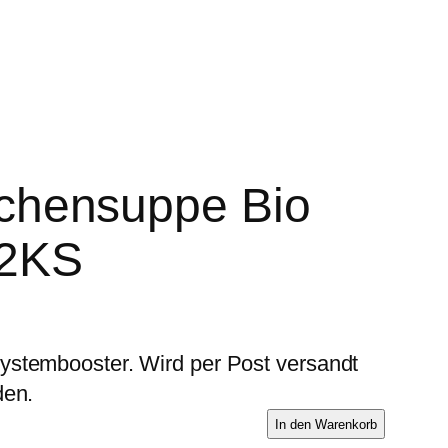
hensuppe Bio
02KS
ystembooster. Wird per Post versandt
den.
C
In den Warenkorb