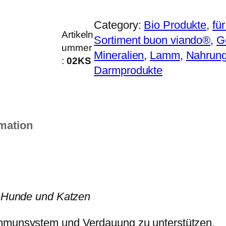
Category:
Bio Produkte
, 
fü
Artikeln
Sortiment buon viando®
, 
G
ummer
Mineralien
, 
Lamm
, 
Nahrun
:
02KS
Darmprodukte
rmation
ür Hunde und Katzen
Immunsystem und Verdauung zu unterstützen.