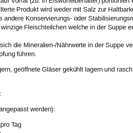
 Vorrat (zb. in Eiswürfelbehälter) portioniert e
terte Produkt wird weder mit Salz zur Haltbarke
s andere Konservierungs- oder Stabilisierungsmi
nzige Fleischteilchen welche in der Suppe enth
ich die Mineralien-/Nährwerte in der Suppe ver
pfung führen.
ern, geöffnete Gläser gekühlt lagern und rasch 
z
 angepasst werden):
 pro Tag