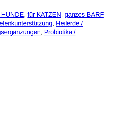
H
-
r HUNDE
, 
für KATZEN
, 
ganzes BARF
L
elenkunterstützung
, 
Heilerde /
a
gsergänzungen
, 
Probiotika /
m
m
K
n
o
c
h
e
n
s
u